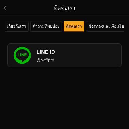
ติดต่อเรา
เกี่ยวกับเรา
คำถามที่พบบ่อย
ติดต่อเรา
ข้อตกลงและเงื่อนไข
LINE ID
@aw8pro