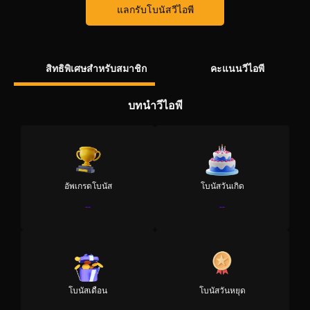
แลกรับโบนัสวีไอพี
สิทธิพิเศษสำหรับสมาชิก
คะแนนวีไอพี
บทนำวีไอพี
อัพเกรดโบนัส
โบนัสวันเกิด
--
--
โบนัสเดือน
โบนัสวันหยุด